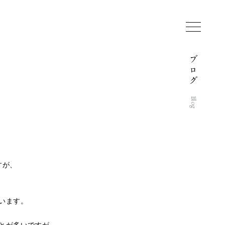
ブ
ロ
グ
Blog
すが、
います。