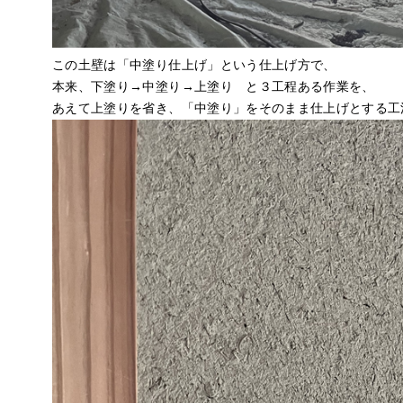
この土壁は「中塗り仕上げ」という仕上げ方で、
本来、下塗り→中塗り→上塗り と３工程ある作業を、
あえて上塗りを省き、「中塗り」をそのまま仕上げとする工