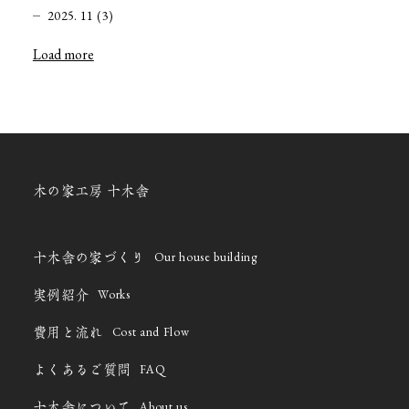
2025. 11 (3)
Load more
木の家工房 十木舎
Our house building
十木舎の家づくり
Works
実例紹介
Cost and Flow
費用と流れ
FAQ
よくあるご質問
About us
十木舎について