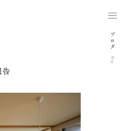
ブ
ロ
グ
Blog
報告