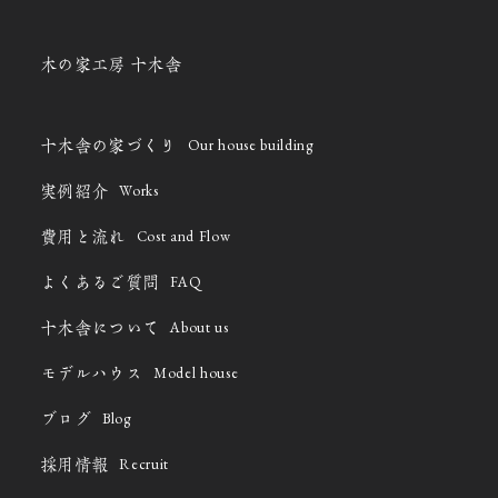
木の家工房 十木舎
Our house building
十木舎の家づくり
Works
実例紹介
Cost and Flow
費用と流れ
FAQ
よくあるご質問
About us
十木舎について
Model house
モデルハウス
Blog
ブログ
Recruit
採用情報