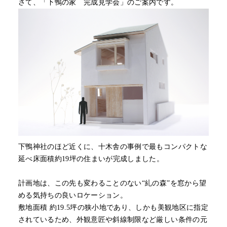
さて、「下鴨の家 完成見学会」のご案内です。
下鴨神社のほど近くに、十木舎の事例で最もコンパクトな
延べ床面積約19坪の住まいが完成しました。
計画地は、この先も変わることのない“糺の森”を窓から望
める気持ちの良いロケーション。
敷地面積 約19.5坪の狭小地であり、しかも美観地区に指定
されているため、外観意匠や斜線制限など厳しい条件の元