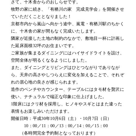
さて、十木舎からのおしらせです。
牧野の家に続き、「有栖川の家 完成見学会」を開催させ
ていただくこととなりました！
京都市内から嵐山へ向かう途中、嵐電・有栖川駅のちかく
に、十木舎の家が間もなく完成いたします。
隣家が近接した土地の制約のなかで、敷地目一杯に計画し
た延床面積32坪のお住まいです。
ご家族が集まるダイニングにはハイサイドライトを設け、
空間全体が明るくなるようにしました。
また、ダイニングとリビングはひとつながりでありなが
ら、天井の高さやしつらえに変化を加えることで、それぞ
れの居心地の良さが感じられます。
造作のベンチやカウンター、テーブルにはタモ材を贅沢に
使い、ナチュラルで端正な印象に仕上げました。
1階床にはクリ材を採用し、ヒノキやスギとはまた違った
表情もお楽しみいただけます。
開催日時：平成30年10月6日（土）・10月7日（日）
10：00／11：00／13：00／14：00／15：00
（各時間完全予約制となっております）