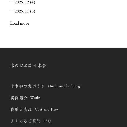
2025. 12 (4)
2025. 11 (3)
Load more
木の家工房 十木舎
Our house building
十木舎の家づくり
Works
実例紹介
Cost and Flow
費用と流れ
FAQ
よくあるご質問