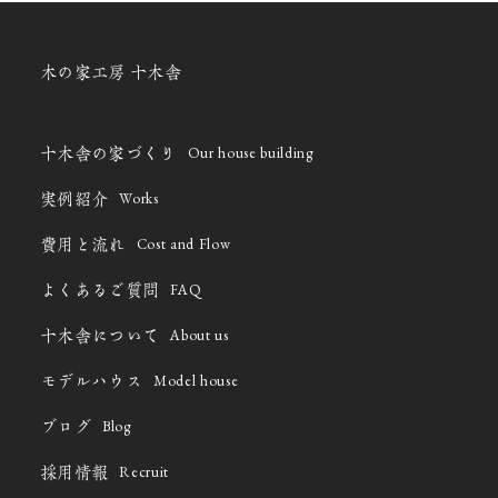
木の家工房 十木舎
Our house building
十木舎の家づくり
Works
実例紹介
Cost and Flow
費用と流れ
FAQ
よくあるご質問
About us
十木舎について
Model house
モデルハウス
Blog
ブログ
Recruit
採用情報