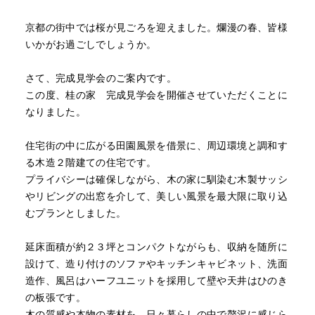
京都の街中では桜が見ごろを迎えました。爛漫の春、皆様
いかがお過ごしでしょうか。
さて、完成見学会のご案内です。
この度、桂の家 完成見学会を開催させていただくことに
なりました。
住宅街の中に広がる田園風景を借景に、周辺環境と調和す
る木造２階建ての住宅です。
プライバシーは確保しながら、木の家に馴染む木製サッシ
やリビングの出窓を介して、美しい風景を最大限に取り込
むプランとしました。
延床面積が約２３坪とコンパクトながらも、収納を随所に
設けて、造り付けのソファやキッチンキャビネット、洗面
造作、風呂はハーフユニットを採用して壁や天井はひのき
の板張です。
木の質感や本物の素材を、日々暮らしの中で贅沢に感じら