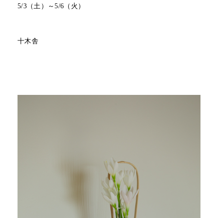
5/3（土）～5/6（火）
十木舎