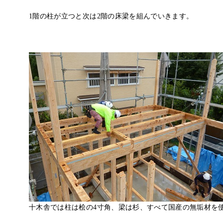
1階の柱が立つと次は2階の床梁を組んでいきます。
十木舎では柱は
桧の4寸角
、梁は
杉
、すべて国産の
無垢材
を