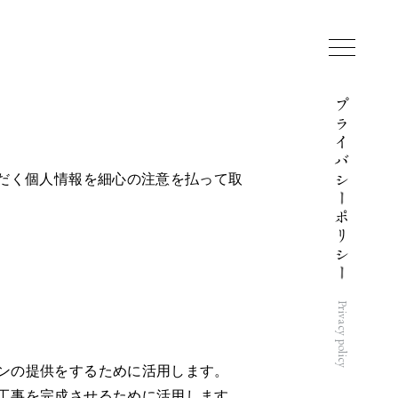
プ
ラ
イ
バ
だく個人情報を
細心の注意を払って取
シ
ー
ポ
リ
シ
ー
Privacy policy
ランの提供をするために活用します。
の工事を完成させるために活用します。