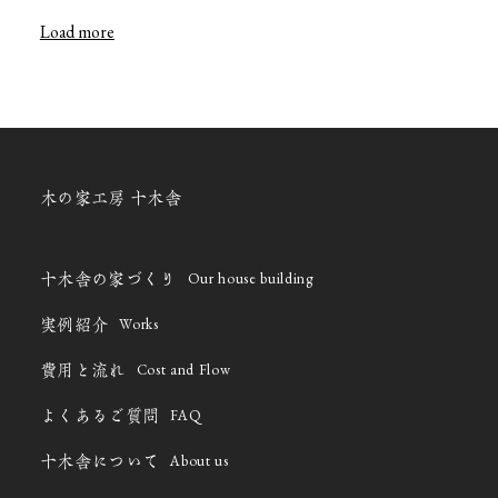
Load more
木の家工房 十木舎
Our house building
十木舎の家づくり
Works
実例紹介
Cost and Flow
費用と流れ
FAQ
よくあるご質問
About us
十木舎について