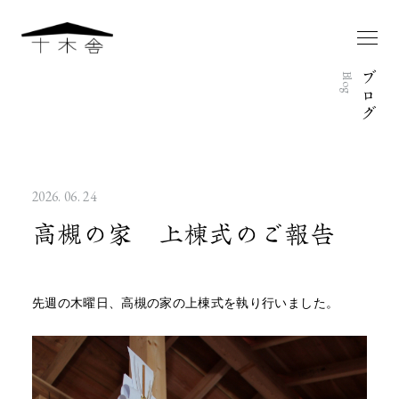
ブ
Blog
ロ
グ
2026. 06. 24
高槻の家 上棟式のご報告
先週の木曜日、高槻の家の上棟式を執り行いました。