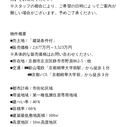
※スタッフの都合により、ご希望の日時によってご案内が
難しい場合がございます。予めご了承ください。
物件概要
■売土地 / 「建築条件付」
■販売価格 / 2,677万円～3,523万円
※具体的な販売価格はお問い合わせください。
■所在地 / 京都市左京区静市市野原862-5・他
■交通 / 🚃叡山電鉄「京都精華大学前駅」から徒歩１分
🚌京都バス「京都精華大学前」から徒歩３分
■都市計画 / 市街化区域
■用途地域 / 第一種低層住居専用地域
■建ぺい率 / 40％
■容積率 / 60％
■建築最低敷地面積 / 100㎡
■高度地区 / 10ｍ高度地区