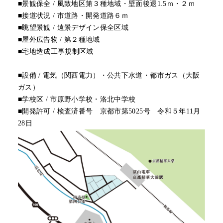
■景観保全 / 風致地区第３種地域・壁面後退1.5ｍ・２ｍ
■接道状況 / 市道路・開発道路６ｍ
■眺望景観 / 遠景デザイン保全区域
■屋外広告物 / 第２種地域
■宅地造成工事規制区域
■設備 / 電気（関西電力）・公共下水道・都市ガス（大阪
ガス）
■学校区 / 市原野小学校・洛北中学校
■開発許可 / 検査済番号 京都市第5025号 令和５年11月
28日