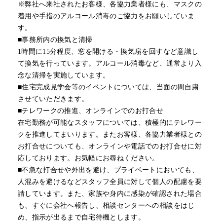
※弊社へ来社されたお客様、各協力業者様にも、マスクの
着用や手指のアルコール消毒のご協力をお願いしていま
す。
■事務所内の換気と清掃
1時間に15分程度、窓を開ける・換気扇を回すなど意識し
て換気を行っています。アルコール消毒など、通常より入
念な清掃を実施しています。
■住宅完成見学会等のイベントについては、当面の間自粛
させていただきます。
■テレワークの推進、オンラインでのお打合せ
在宅勤務が可能なスタッフについては、積極的にテレワー
クを推進してまいります。またお客様、各協力業者様との
お打合せについても、オンラインや電話でのお打合せに対
応しております。お気軽にお尋ねください。
■不急な打合せや外出を避け、プライベートにおいても、
人混みを避けるなどスタッフ全員に対して個人の配慮を要
請しています。また、家族や身内に感染が確認された場合
も、すぐに会社へ報告し、相談センターへの相談をはじ
め、指示が出るまで自宅待機とします。