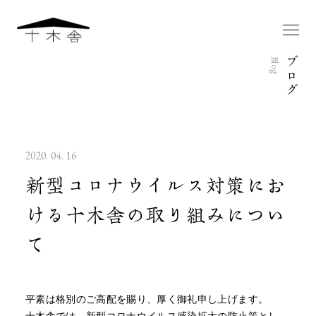
ブ
Blog
ロ
グ
2020. 04. 16
新型コロナウイルス対策にお
ける十木舎の取り組みについ
て
平素は格別のご高配を賜り、厚く御礼申し上げます。