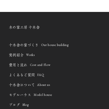
木の家工房 十木舎
Our house building
十木舎の家づくり
Works
実例紹介
Cost and Flow
費用と流れ
FAQ
よくあるご質問
About us
十木舎について
Model house
モデルハウス
Blog
ブログ