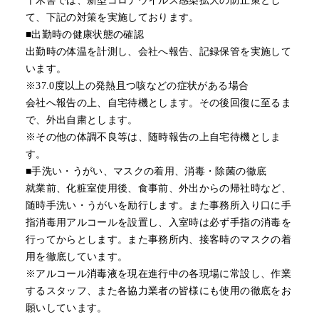
十木舎では、新型コロナウイルス感染拡大の防止策とし
て、下記の対策を実施しております。
■出勤時の健康状態の確認
出勤時の体温を計測し、会社へ報告、記録保管を実施して
います。
※37.0度以上の発熱且つ咳などの症状がある場合
会社へ報告の上、自宅待機とします。その後回復に至るま
で、外出自粛とします。
※その他の体調不良等は、随時報告の上自宅待機としま
す。
■手洗い・うがい、マスクの着用、消毒・除菌の徹底
就業前、化粧室使用後、食事前、外出からの帰社時など、
随時手洗い・うがいを励行します。また事務所入り口に手
指消毒用アルコールを設置し、入室時は必ず手指の消毒を
行ってからとします。また事務所内、接客時のマスクの着
用を徹底しています。
※アルコール消毒液を現在進行中の各現場に常設し、作業
するスタッフ、また各協力業者の皆様にも使用の徹底をお
願いしています。