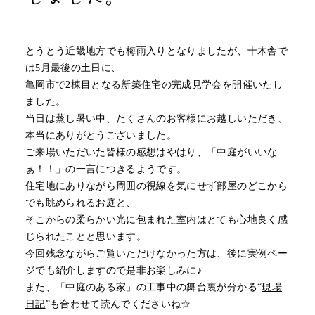
とうとう近畿地方でも梅雨入りとなりましたが、十木舎で
は5月最後の土日に、
亀岡市で2棟目となる新築住宅の完成見学会を開催いたし
ました。
当日は蒸し暑い中、たくさんのお客様にお越しいただき、
本当にありがとうございました。
ご来場いただいた皆様の感想はやはり、「中庭がいいな
ぁ！！」の一言につきるようです。
住宅地にありながら周囲の視線を気にせず部屋のどこから
でも眺められるお庭と、
そこからの柔らかい光に包まれた室内はとても心地良く感
じられたことと思います。
今回残念ながらご覧いただけなかった方は、後に実例ペー
ジでも紹介しますので是非お楽しみに♪
また、「中庭のある家」の工事中の舞台裏が分かる
“
現場
日記
”
も合わせて読んでくださいね☆