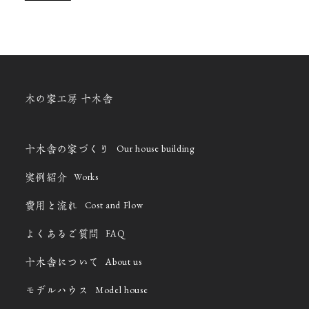
木の家工房 十木舎
Our house building
十木舎の家づくり
Works
実例紹介
Cost and Flow
費用と流れ
FAQ
よくあるご質問
About us
十木舎について
Model house
モデルハウス