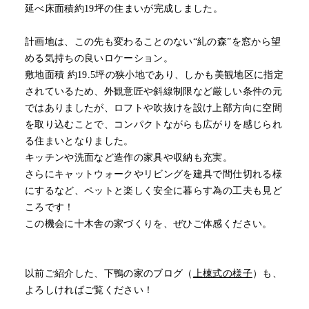
延べ床面積約19坪の住まいが完成しました。
計画地は、この先も変わることのない“糺の森”を窓から望
める気持ちの良いロケーション。
敷地面積 約19.5坪の狭小地であり、しかも美観地区に指定
されているため、外観意匠や斜線制限など厳しい条件の元
ではありましたが、ロフトや吹抜けを設け上部方向に空間
を取り込むことで、コンパクトながらも広がりを感じられ
る住まいとなりました。
キッチンや洗面など造作の家具や収納も充実。
さらにキャットウォークやリビングを建具で間仕切れる様
にするなど、ペットと楽しく安全に暮らす為の工夫も見ど
ころです！
この機会に十木舎の家づくりを、ぜひご体感ください。
以前ご紹介した、下鴨の家のブログ（
上棟式の様子
）も、
よろしければご覧ください！