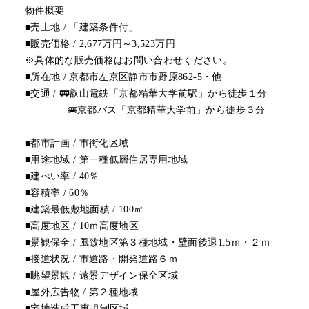
物件概要
■売土地 / 「建築条件付」
■販売価格 / 2,677万円～3,523万円
※具体的な販売価格はお問い合わせください。
■所在地 / 京都市左京区静市市野原862-5・他
■交通 / 🚃叡山電鉄「京都精華大学前駅」から徒歩１分
🚌京都バス「京都精華大学前」から徒歩３分
■都市計画 / 市街化区域
■用途地域 / 第一種低層住居専用地域
■建ぺい率 / 40％
■容積率 / 60％
■建築最低敷地面積 / 100㎡
■高度地区 / 10ｍ高度地区
■景観保全 / 風致地区第３種地域・壁面後退1.5ｍ・２ｍ
■接道状況 / 市道路・開発道路６ｍ
■眺望景観 / 遠景デザイン保全区域
■屋外広告物 / 第２種地域
■宅地造成工事規制区域