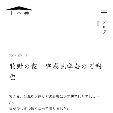
ブ
Blog
ロ
グ
2018. 09. 08
牧野の家 完成見学会のご報
告
皆さま、台風や大雨などの影響は大丈夫でしたでしょう
か。
日が少しずつ短くなって参りましたが、