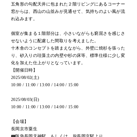
五角形の勾配天井に包まれた２階リビングにあるコーナー
窓からは、西山の山並みが見通せて、気持ちのよい風が流
れ込みます。
個室が集まる１階部分は、小さいながらも窮屈さを感じさ
せないように配慮した間取りを考えました。
十木舎のコンセプトを踏まえながら、外壁に焼杉を張った
り、砂入りの珪藻土の内壁や杉の床等、標準仕様に少し変
化を加えた仕上がりとなっています。
【開催日時】
2025/08/02(土)
10:00 / 11:00 / 13:00 / 14:00 / 15:00
2025/08/03(日)
10:00 / 11:00 / 13:00 / 14:00 / 15:00
【会場】
長岡京市粟生
🚃阪急長岡天神駅 もしくは JR長岡京駅より