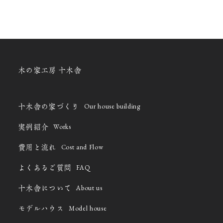
木の家工房 十木舎
Our house building
十木舎の家づくり
Works
実例紹介
Cost and Flow
費用と流れ
FAQ
よくあるご質問
About us
十木舎について
Model house
モデルハウス