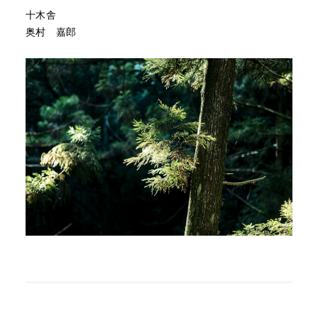
十木舎
奥村 嘉郎