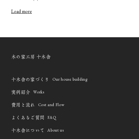
Load more
木の家工房 十木舎
Our house building
十木舎の家づくり
Works
実例紹介
Cost and Flow
費用と流れ
FAQ
よくあるご質問
About us
十木舎について