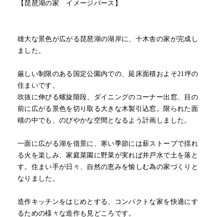
【琵琶湖の家 イメージパース】
雄大な景色が広がる琵琶湖の湖岸に、十木舎の家が完成し
ました。
厳しい制限のある国定公園内での、延床面積およそ21坪の
住まいです。
吹抜に伸びる螺旋階段、ダイニングのコーナー出窓、目の
前に広がる景色を切り取る大きな木製引込窓。限られた面
積の中でも、のびやかな空間となるよう計画しました。
一面に広がる湖を借景に、寒い季節には薪ストーブで揺れ
る火を楽しみ、家庭菜園に野菜が実れば井戸水で土を落と
す。住まい手が日々、自然の恵みを愉しむ為の家づくりと
なりました。
造作キッチンをはじめとする、コンパクトな家を快適にす
るための様々な造作も見どころです。