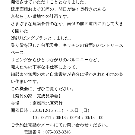
開催させていただくこととなりました。
延床面積およそ35坪の、間口が狭く奥行きのある
京都らしい敷地での計画です。
さまざまな建築条件のなか、南側の前面道路に面して大き
く開いた
2階リビングプランとしました。
登り梁を現した勾配天井、キッチンの背面のパントリース
ペース、
リビングからひとつながりのバルコニーなど、
職人たちの丁寧な手仕事によって、
細部まで無垢の木と自然素材が存分に活かされた心地の良
い住まいです。
この機会に、ぜひご覧ください。
【紫竹の家 完成見学会】
会場 ：京都市北区紫竹
開催日時：2018/12/15（土）・16日（日）
10：00/11：00/13：00/14：00/15：00
ご予約は電話かメールにてお問い合わせください。
電話番号：075-933-3346