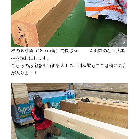
桧の６寸角（18ｃｍ角）で長さ6ｍ ４面節のない大黒
柱を現しにします。
こちらのお宅を担当する大工の西川棟梁もここは特に気合
が入ります！