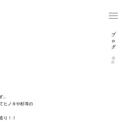
ブ
ロ
グ
Blog
す。
てヒノキや杉等の
造り！！