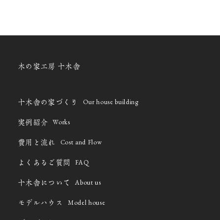
木の家工房 十木舎
Our house building
十木舎の家づくり
Works
実例紹介
Cost and Flow
費用と流れ
FAQ
よくあるご質問
About us
十木舎について
Model house
モデルハウス