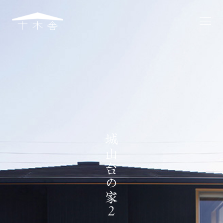
城
山
台
の
家
2